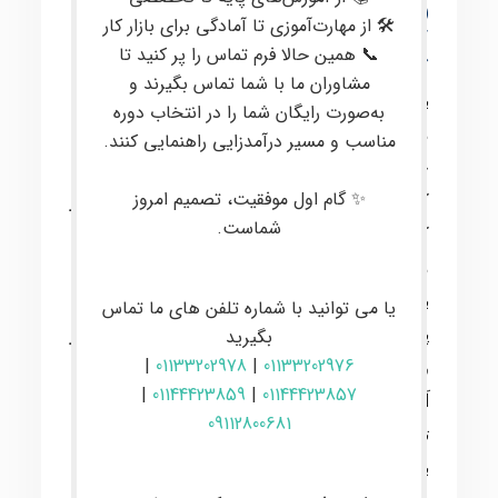
ویژه گروه سنی 7 تا 11 سال
🛠 از مهارت‌آموزی تا آمادگی برای بازار کار
)
📞 همین حالا فرم تماس را پر کنید تا
مشاوران ما با شما تماس بگیرند و
با پیشرفت تکنولوژی و مکانیزه شدن بسیاری از
به‌صورت رایگان شما را در انتخاب دوره
مشاغل، صنعت رباتیک به صورت روزافزونی در
مناسب و مسیر درآمدزایی راهنمایی کنند.
جهان رشد کرده است. کارخانه‌ها برای بهبود
✨ گام اول موفقیت، تصمیم امروز
کیفیت و سرعت تولید محصولات، کاهش هزینه‌ها و
شماست.
کاهش خطای انسانی از دستگاه‌های به‌روز استفاده
می‌کنند. نیاز به متخصصین رباتیک در این حوزه روز
به روز بیشتر می‌شود.یادگیری رباتیک در سنین
یا می توانید با شماره تلفن های ما تماس
پایین به عنوان یک تمرین خوب برای بروز خلاقیت و
بگیرید
|
01133202978
|
01133202976
رشد مغزی کودکان محسوب می‌شود. اساتید
|
01144423859
|
01144423857
آکادمی ایران باینری سعی دارند با استفاده از
09112800681
تجربیات چندین ساله‌شان، مفاهیم الکترونیکی را
به کودکان به ساده‌ترین شکل منتقل کنند تا بتوانند