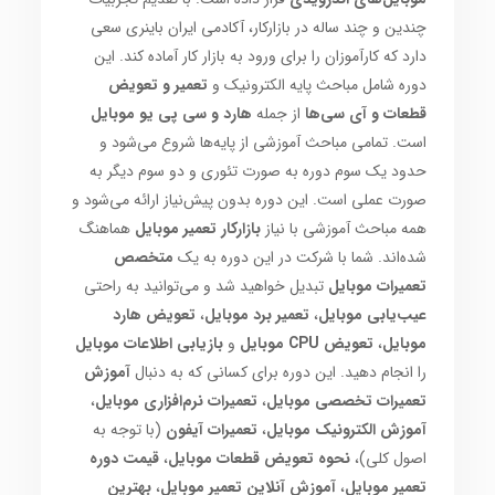
چندین و چند ساله در بازارکار، آکادمی ایران باینری سعی
دارد که کارآموزان را برای ورود به بازار کار آماده کند. این
دوره شامل مباحث پایه الکترونیک و
تعمیر و تعویض
قطعات و آی سی‌ها
از جمله
هارد و سی پی یو موبایل
است. تمامی مباحث آموزشی از پایه‌ها شروع می‌شود و
حدود یک سوم دوره به صورت تئوری و دو سوم دیگر به
صورت عملی است. این دوره بدون پیش‌نیاز ارائه می‌شود و
همه مباحث آموزشی با نیاز
بازارکار تعمیر موبایل
هماهنگ
شده‌اند. شما با شرکت در این دوره به یک
متخصص
تعمیرات موبایل
تبدیل خواهید شد و می‌توانید به راحتی
عیب‌یابی موبایل
،
تعمیر برد موبایل
،
تعویض هارد
موبایل
،
تعویض CPU موبایل
و
بازیابی اطلاعات موبایل
را انجام دهید. این دوره برای کسانی که به دنبال
آموزش
تعمیرات تخصصی موبایل
،
تعمیرات نرم‌افزاری موبایل
،
آموزش الکترونیک موبایل
،
تعمیرات آیفون
(با توجه به
اصول کلی)،
نحوه تعویض قطعات موبایل
،
قیمت دوره
تعمیر موبایل
،
آموزش آنلاین تعمیر موبایل
،
بهترین