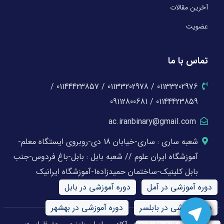
آخرین مقالات
عضویت
تماس با ما
01133202976 / 01133202978 / 01144423857 /
01144423859 / 09112800681
ac.iranbinary@gmail.com
شعبه ساری : ساری-خیابان 18 دی-روبروی ایستگاه معلم-
آموزشگاه ایران علوم // شعبه بابل : بابل-باغ فردوس-جنب
بابل کلینیک-ساختمان حمیدزاده1-آموزشگاه ایرانیک
دوره آموزشی در آمل
دوره آموزشی در بابل
دوره آموزشی در بابلسر
دوره آموزشی در بهشهر