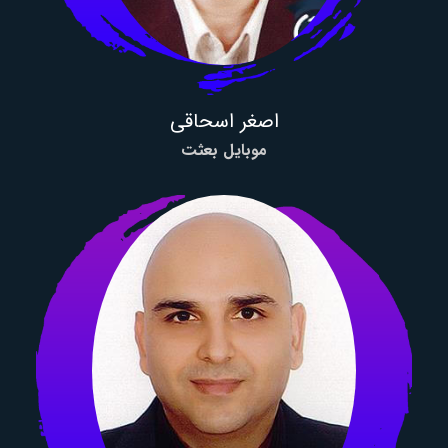
اصغر اسحاقی
موبایل بعثت