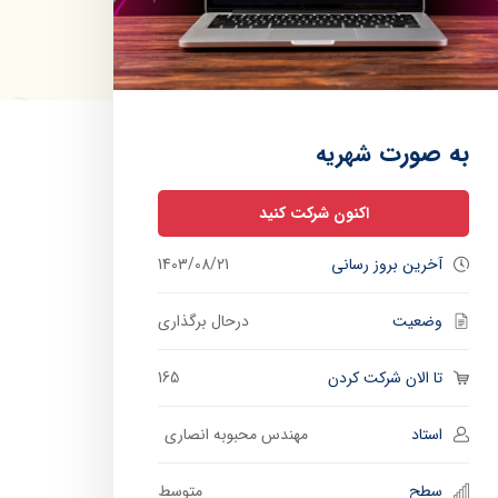
به صورت
شهریه
اکنون شرکت کنید
آخرین بروز رسانی
1403/08/21
وضعیت
درحال برگذاری
تا الان شرکت کردن
165
استاد
مهندس محبوبه انصاری
سطح
متوسط