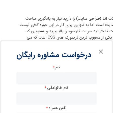
انت اند (طراحی سایت) را دارید نیاز به یادگیری مباحث
ت است اما به تنهایی برای کار در این حوزه کافی نیست.
ت تا بتوانید سرعت کار خود را بالا ببرید و همچنین کد
 یکی از محبوب ترین فریمورک های
CSS
است که می
احتی به این مبحث تسلط پیدا کنید.
درخواست مشاوره رایگان
ی زبان جاوااسکریپت خواهید داشت تا با استفاده از
لب های زیباتر با امکانات بیشتر طراحی کنید. یکی از مزیت
 بک اند (برنامه نویسی وب سایت ) نیز از آن استفاده
نام
*
یستید و قصد دارید در حوزه برنامه نویسی وب کار کنید
 این مرحله می توانید به یادگیری یک زبان برنامه نویسی
نام خانوادگی
*
دوره به شما دوست عزیز داده شود.در صورت داشتن هر
 لینک های ارتباطی در قسمت
تماس با ما
و یا گزینه مشاوره
تلفن همراه
*