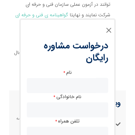
توانند در آزمون عملی سازمان فنی و حرفه ای
شرکت نمایند و نهایتا
گواهینامه ی فنی و حرفه ای
خود را در این رشته دریافت نمایند.
ویدئو ها تنها در یک کامپیوتر ( یا لپ تاپ ) با
درخواست مشاوره
سیستم عامل ویندوز قابلیت اجرا دارد.در زمان فعال
رایگان
سازی Player به این نکته توجه داشته باشید.
نام
*
نام خانوادگی
*
ویژگی های این دوره
به تمامی دانشجویان این دوره، ویدئو و فایل های هر جلسه
تلفن همراه
*
داده خواهد شد.