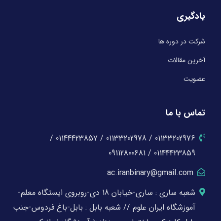
یادگیری
شرکت در دوره ها
آخرین مقالات
عضویت
تماس با ما
01133202976 / 01133202978 / 01144423857 /
01144423859 / 09112800681
ac.iranbinary@gmail.com
شعبه ساری : ساری-خیابان 18 دی-روبروی ایستگاه معلم-
آموزشگاه ایران علوم // شعبه بابل : بابل-باغ فردوس-جنب