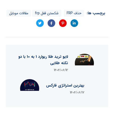
برچسب ها:
حذف FRP
شکستن قفل frp
مقالات موبایل
لایو ترید طلا ریوارد 1 به 10 با دو
نکته طلایی
1404/06/12
بهترین استراتژی فارکس
1404/06/17