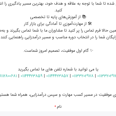
 شده تا شما با توجه به علاقه و هدف خود، بهترین مسیر یادگیری را ان
کنید.
📚 از آموزش‌های پایه تا تخصصی
🛠 از مهارت‌آموزی تا آمادگی برای بازار کار
ین حالا فرم تماس را پر کنید تا مشاوران ما با شما تماس بگیرند و به‌
ایگان شما را در انتخاب دوره مناسب و مسیر درآمدزایی راهنمایی کنند.
✨ گام اول موفقیت، تصمیم امروز شماست.
یا می توانید با شماره تلفن های ما تماس بگیرید
9112800681
|
01144423859
|
01144423857
|
01133202978
|
011332029
دوره تخصصی تعویض هارد و cpu اندروید در ساری و
ای موفقیت در مسیر کسب مهارت و سپس درآمدزایی، همراه شما هستیم
نام
*
یل در جامعه، امکانات زیادی را برای تعمیرکاران موبایل فراهم