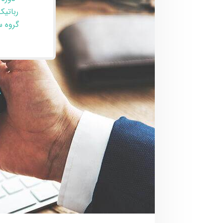
رباتیک
گروه سنی 12 ت