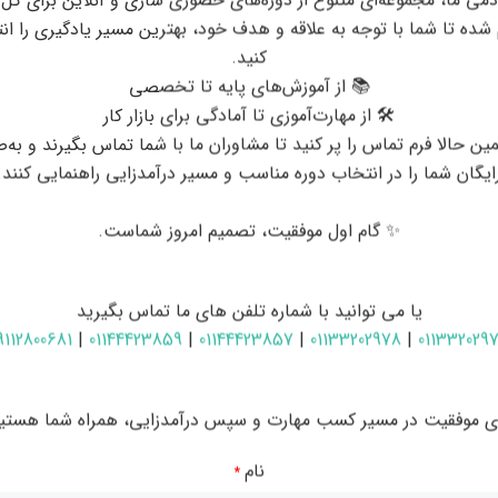
دمی ما، مجموعه‌ای متنوع از دوره‌های حضوری ساری و آنلاین برای کل
 شده تا شما با توجه به علاقه و هدف خود، بهترین مسیر یادگیری را ان
کنید.
📚 از آموزش‌های پایه تا تخصصی
🛠 از مهارت‌آموزی تا آمادگی برای بازار کار
ین حالا فرم تماس را پر کنید تا مشاوران ما با شما تماس بگیرند و به‌
ایگان شما را در انتخاب دوره مناسب و مسیر درآمدزایی راهنمایی کنند.
✨ گام اول موفقیت، تصمیم امروز شماست.
یا می توانید با شماره تلفن های ما تماس بگیرید
9112800681
|
01144423859
|
01144423857
|
01133202978
|
011332029
ای موفقیت در مسیر کسب مهارت و سپس درآمدزایی، همراه شما هستیم
نام
*