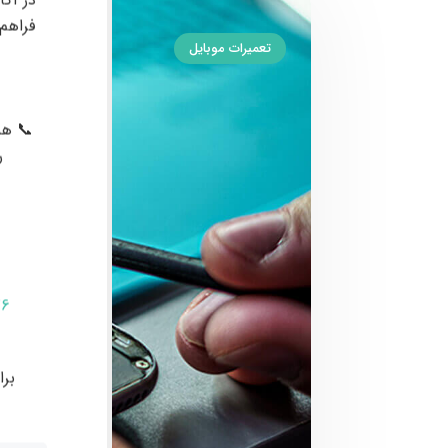
در آکا
فراهم
تعمیرات موبایل
📞 هم
ر
76
بر