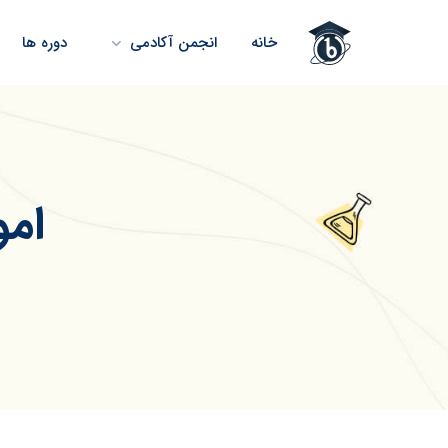
خانه
انجمن آکادمی
دوره ها
امو