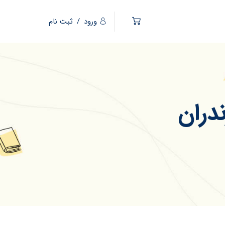
ورود
/
ثبت نام
دران