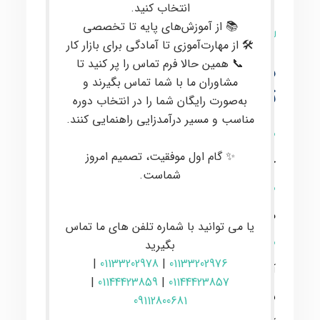
انتخاب کنید.
📚 از آموزش‌های پایه تا تخصصی
23 نظر
🛠 از مهارت‌آموزی تا آمادگی برای بازار کار
دوره ی آنلاین تعمیرات
📞 همین حالا فرم تماس را پر کنید تا
مشاوران ما با شما تماس بگیرند و
تخصصی نرم افزار موبایل
به‌صورت رایگان شما را در انتخاب دوره
مناسب و مسیر درآمدزایی راهنمایی کنند.
رشد استفاده از موبایل در جامعه امروز نیاز به
✨ گام اول موفقیت، تصمیم امروز
خدمات تعمیر موبایل را افزایش داده است.
شماست.
آکادمی ایران باینری دوره‌های آموزشی تعمیر
موبایل را با تجربیات بازارکاران ارائه می‌دهد.
یا می توانید با شماره تلفن های ما تماس
این دوره شامل آموزش‌های نرم‌افزاری از پایه
بگیرید
|
01133202978
|
01133202976
آغاز شده و تمامی مواردی که برای تبدیل شدن
|
01144423859
|
01144423857
به یک تعمیرکار حرفه‌ای موبایل مورد نیاز است،
09112800681