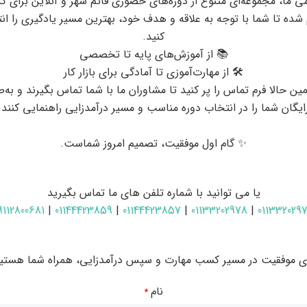
می ما، مجموعه‌ای متنوع از دوره‌های حضوری قائم شهر و آنلاین برای ک
 شده تا شما با توجه به علاقه و هدف خود، بهترین مسیر یادگیری را ان
کنید.
📚 از آموزش‌های پایه تا تخصصی
🛠 از مهارت‌آموزی تا آمادگی برای بازار کار
ین حالا فرم تماس را پر کنید تا مشاوران ما با شما تماس بگیرند و به‌
ایگان شما را در انتخاب دوره مناسب و مسیر درآمدزایی راهنمایی کنند.
✨ گام اول موفقیت، تصمیم امروز شماست.
یا می توانید با شماره تلفن های ما تماس بگیرید
9112800681
|
01144423859
|
01144423857
|
01133202978
|
011332029
ای موفقیت در مسیر کسب مهارت و سپس درآمدزایی، همراه شما هستیم
رم افزار موبایل در ساری و بابل
نام
*