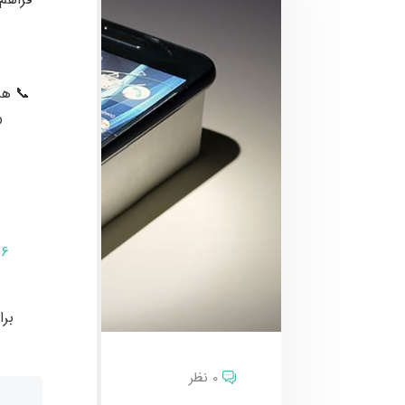
📞 هم
ر
76
بر
0 نظر