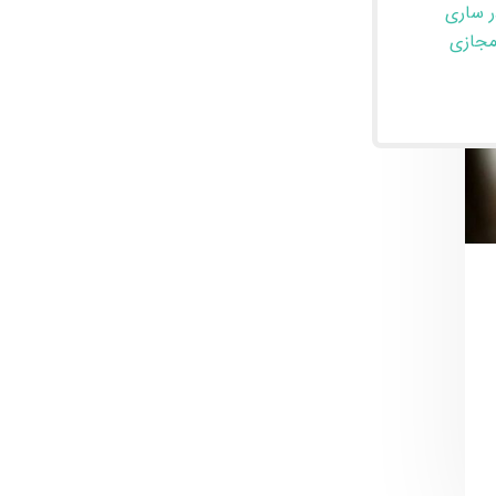
ر ساری
مجازی