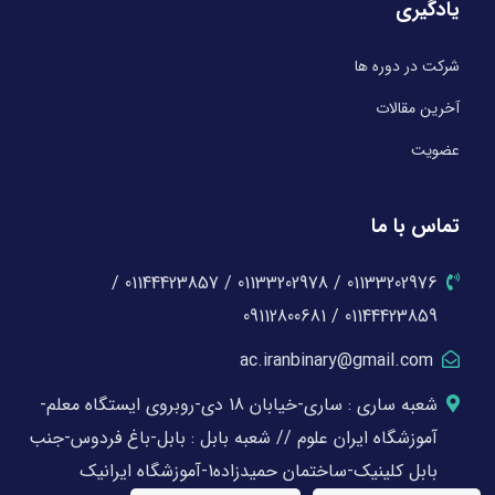
یادگیری
شرکت در دوره ها
آخرین مقالات
عضویت
تماس با ما
01133202976 / 01133202978 / 01144423857 /
01144423859 / 09112800681
ac.iranbinary@gmail.com
شعبه ساری : ساری-خیابان 18 دی-روبروی ایستگاه معلم-
آموزشگاه ایران علوم // شعبه بابل : بابل-باغ فردوس-جنب
بابل کلینیک-ساختمان حمیدزاده1-آموزشگاه ایرانیک