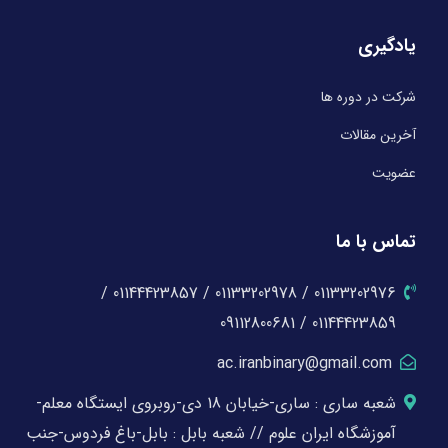
یادگیری
شرکت در دوره ها
آخرین مقالات
عضویت
تماس با ما
01133202976 / 01133202978 / 01144423857 /
01144423859 / 09112800681
ac.iranbinary@gmail.com
شعبه ساری : ساری-خیابان 18 دی-روبروی ایستگاه معلم-
آموزشگاه ایران علوم // شعبه بابل : بابل-باغ فردوس-جنب