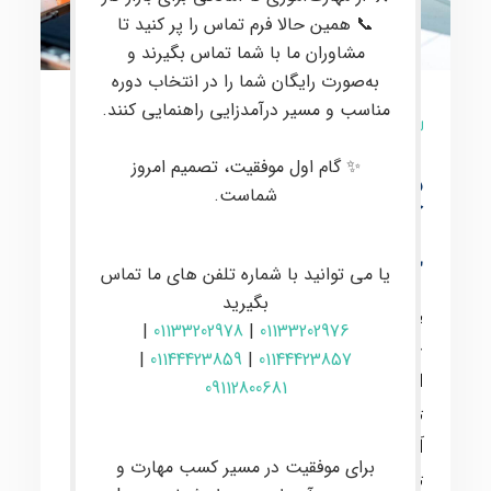
📞 همین حالا فرم تماس را پر کنید تا
مشاوران ما با شما تماس بگیرند و
به‌صورت رایگان شما را در انتخاب دوره
مناسب و مسیر درآمدزایی راهنمایی کنند.
8 نظر
✨ گام اول موفقیت، تصمیم امروز
دوره تعمیرات تخصصی
شماست.
آیفون در ساری و بابل
حضوری
یا می توانید با شماره تلفن های ما تماس
بگیرید
با توجه به رشد روزافزون استفاده از موبایل در
|
01133202978
|
01133202976
جامعه، نیاز به خدمات تعمیراتی نیز افزایش یافته
|
01144423859
|
01144423857
است. این موقعیت، فرصت خوبی را برای
09112800681
تعمیرکاران موبایل، به خصوص در حوزه تعمیرات
آیفون، فراهم کرده است. آکادمی ایران باینری با
برای موفقیت در مسیر کسب مهارت و
تجربیات چندین ساله‌ی خود در بازارکار، سعی در