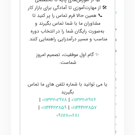
🛠 از مهارت‌آموزی تا آمادگی برای بازار کار
8 نظر
📞 همین حالا فرم تماس را پر کنید تا
مشاوران ما با شما تماس بگیرند و
دوره آموزش رباتیک
به‌صورت رایگان شما را در انتخاب دوره
نوجوانان و بزرگسالان در
مناسب و مسیر درآمدزایی راهنمایی کنند.
ساری و بابل حضوری
✨ گام اول موفقیت، تصمیم امروز
شماست.
با پیشرفت تکنولوژی و مکانیزه شدن بسیاری از مشاغل،
صنعت رباتیک به صورت روزافزونی در جهان رشد کرده
است. کارخانه‌ها برای بهبود کیفیت و سرعت تولید
یا می توانید با شماره تلفن های ما تماس
محصولات، کاهش هزینه‌ها و کاهش خطای انسانی از
بگیرید
دستگاه‌های به‌روز استفاده می‌کنند. نیاز به متخصصین
|
01133202978
|
01133202976
رباتیک در این حوزه روز به روز بیشتر می‌شود.
|
01144423859
|
01144423857
09112800681
یادگیری رباتیک در سنین پایین به عنوان یک تمرین خوب
برای بروز خلاقیت و رشد مغزی کودکان محسوب می‌شود.
اساتید آکادمی ایران باینری سعی دارند با استفاده از