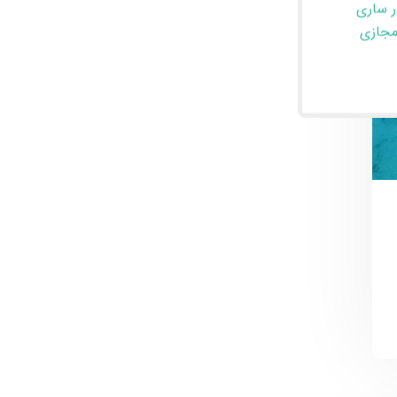
ر ساری
مجازی