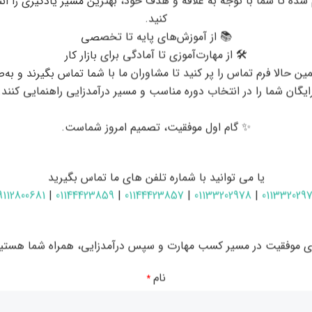
 شده تا شما با توجه به علاقه و هدف خود، بهترین مسیر یادگیری را ان
کنید.
📚 از آموزش‌های پایه تا تخصصی
🛠 از مهارت‌آموزی تا آمادگی برای بازار کار
ین حالا فرم تماس را پر کنید تا مشاوران ما با شما تماس بگیرند و به‌
ایگان شما را در انتخاب دوره مناسب و مسیر درآمدزایی راهنمایی کنند.
✨ گام اول موفقیت، تصمیم امروز شماست.
یا می توانید با شماره تلفن های ما تماس بگیرید
9112800681
|
01144423859
|
01144423857
|
01133202978
|
011332029
 در مازندران
ای موفقیت در مسیر کسب مهارت و سپس درآمدزایی، همراه شما هستیم
امه‌نویسی را ارائه می‌دهد و به شما کمک می‌کند تا با زبان
نام
*
 دوره برای تمامی سطوح مهارتی طراحی شده است، از مبتدیان تا