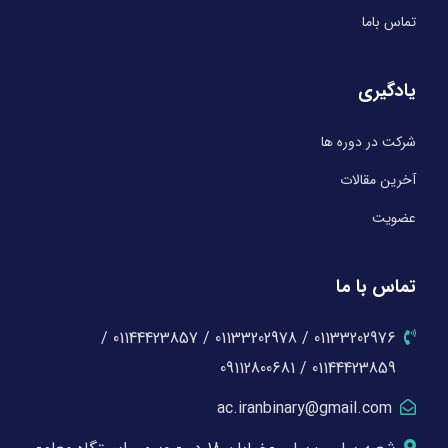
تماس باما
یادگیری
شرکت در دوره ها
آخرین مقالات
عضویت
تماس با ما
01133202976 / 01133202978 / 01144423857 /
01144423859 / 09112800681
ac.iranbinary@gmail.com