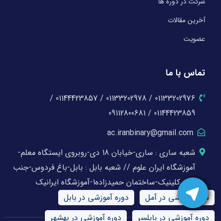
شرکت در دوره ها
آخرین مقالات
عضویت
تماس با ما
01133202976 / 01133202978 / 01144423857 /
01144423859 / 09112800681
ac.iranbinary@gmail.com
شعبه ساری : ساری-خیابان 18 دی-روبروی ایستگاه معلم-
آموزشگاه ایران علوم // شعبه بابل : بابل-باغ فردوس-جنب
بابل کلینیک-ساختمان حمیدزاده1-آموزشگاه ایرانیک
دوره آموزشی در آمل
دوره آموزشی در بابل
دوره آموزشی در بابلسر
دوره آموزشی در بهشهر