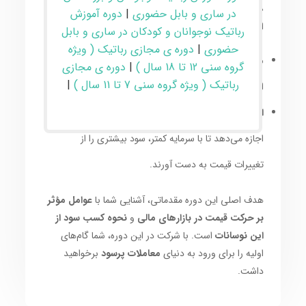
صرافی‌های پیشرو در این حوزه، دو قابلیت کلیدی را در
در ساری و بابل حضوری
|
دوره آموزش
اختیار کاربران قرار می‌دهند:
رباتیک نوجوانان و کودکان در ساری و بابل
حضوری
|
دوره ی مجازی رباتیک ( ویژه
معاملات دوطرفه:
امکان کسب سود هم از افزایش و هم
گروه سنی 12 تا 18 سال )
|
دوره ی مجازی
رباتیک ( ویژه گروه سنی 7 تا 11 سال )
|
از کاهش قیمت دارایی‌ها را فراهم می‌کند.
استفاده از اهرم (لوریج):
این قابلیت به معامله‌گران
اجازه می‌دهد تا با سرمایه کمتر، سود بیشتری را از
تغییرات قیمت به دست آورند.
هدف اصلی این دوره مقدماتی، آشنایی شما با
عوامل مؤثر
بر حرکت قیمت در بازارهای مالی
و
نحوه کسب سود از
این نوسانات
است. با شرکت در این دوره، شما گام‌های
اولیه را برای ورود به دنیای
معاملات پرسود
برخواهید
داشت.