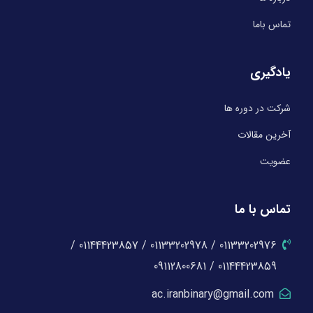
تماس باما
یادگیری
شرکت در دوره ها
آخرین مقالات
عضویت
تماس با ما
01133202976 / 01133202978 / 01144423857 /
01144423859 / 09112800681
ac.iranbinary@gmail.com