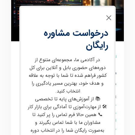
درخواست مشاوره
رایگان
3 نظر
در آکادمی ما، مجموعه‌ای متنوع از
دوره‌های حضوری بابل و آنلاین برای کل
دوره ی آنلاین پیشرفته
کشور فراهم شده تا شما با توجه به علاقه
معامله گری ارز دیجیتال
و هدف خود، بهترین مسیر یادگیری را
انتخاب کنید.
این دوره برای علاقمندان به
معامله‌گری
در
بازارهای مالی
📚 از آموزش‌های پایه تا تخصصی
بین‌المللی
مانند
کریپتو
و
فارکس
طراحی شده است. در این
🛠 از مهارت‌آموزی تا آمادگی برای بازار کار
دوره پیشرفته معامله‌گری
،
مفاهیم تخصصی
از جمله
پرایس
📞 همین حالا فرم تماس را پر کنید تا
اکشن
،
تحلیل تکنیکال
،
تحلیل فاندامنتال
،
مدیریت سرمایه
و
مشاوران ما با شما تماس بگیرند و
روانشناسی معاملات
به طور عمیق مورد بررسی قرار
به‌صورت رایگان شما را در انتخاب دوره