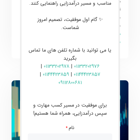
می‌گیرند. هدف اصلی این
آموزش پیشرفته
، ارتقاء دانش و
مناسب و مسیر درآمدزایی راهنمایی کنند.
تجربه
معامله‌گران
به سطح
حرفه‌ای
و همگام شدن با
برترین‌ها در این عرصه است. تاکید این دوره بر تسلط کامل
✨ گام اول موفقیت، تصمیم امروز
بر
استراتژی‌های پیشرفته
و افزایش سطح
تخصص
شماست.
معامله‌گری
برای انجام
معاملات موفقانه
و
سودآور
در
بازارهای مالی جهانی
است.
یا می توانید با شماره تلفن های ما تماس
بگیرید
|
01133202978
|
01133202976
|
01144423859
|
01144423857
09112800681
ارز دیجیتال و فارکس
برای موفقیت در مسیر کسب مهارت و
سپس درآمدزایی، همراه شما هستیم!
نام
*