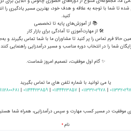
دمی ما، مجموعه‌ای متنوع از دوره‌های حضوری چالوس و آنلاین برای کل
 شده تا شما با توجه به علاقه و هدف خود، بهترین مسیر یادگیری را ان
کنید.
📚 از آموزش‌های پایه تا تخصصی
🛠 از مهارت‌آموزی تا آمادگی برای بازار کار
ین حالا فرم تماس را پر کنید تا مشاوران ما با شما تماس بگیرند و به‌
ایگان شما را در انتخاب دوره مناسب و مسیر درآمدزایی راهنمایی کنند.
✨ گام اول موفقیت، تصمیم امروز شماست.
یا می توانید با شماره تلفن های ما تماس بگیرید
9112800681
|
01144423859
|
01144423857
|
01133202978
|
011332029
ای موفقیت در مسیر کسب مهارت و سپس درآمدزایی، همراه شما هستیم
نام
*