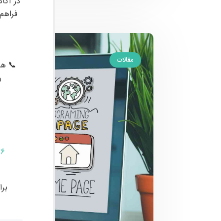
در آکا
فراهم
مقالات
📞 هم
ر
76
بر