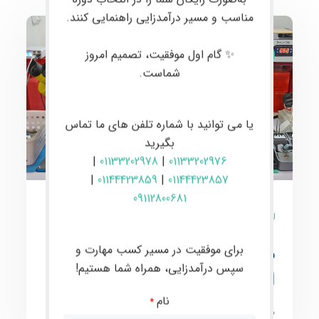
مناسب و مسیر درآمدزایی راهنمایی کنند.
✨ گام اول موفقیت، تصمیم امروز
مقالات
شماست.
یا می توانید با شماره تلفن های ما تماس
بگیرید
|
01133202978
|
01133202976
|
01144423859
|
01144423857
09112800681
0 نظر
هزینه لوازم تعمیرات سخت
برای موفقیت در مسیر کسب مهارت و
سپس درآمدزایی، همراه شما هستیم!
افزار موبایل
نام
*
هزینه لوازم تعمیرات سخت افزار موبایل به چه صورت