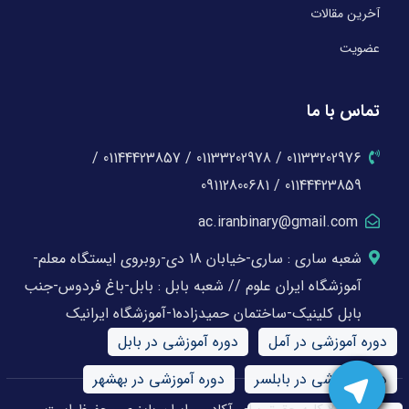
آخرین مقالات
عضویت
تماس با ما
01133202976 / 01133202978 / 01144423857 /
01144423859 / 09112800681
ac.iranbinary@gmail.com
شعبه ساری : ساری-خیابان 18 دی-روبروی ایستگاه معلم-
آموزشگاه ایران علوم // شعبه بابل : بابل-باغ فردوس-جنب
بابل کلینیک-ساختمان حمیدزاده1-آموزشگاه ایرانیک
دوره آموزشی در آمل
دوره آموزشی در بابل
دوره آموزشی در بابلسر
دوره آموزشی در بهشهر