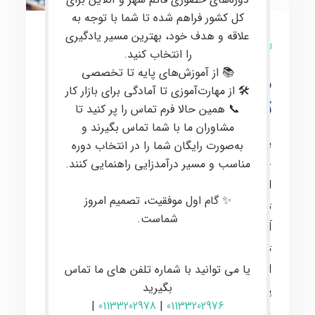
کل کشور فراهم شده تا شما با توجه به
علاقه و هدف خود، بهترین مسیر یادگیری
0 نظر
را انتخاب کنید.
📚 از آموزش‌های پایه تا تخصصی
دوره ی مجازی تعمیرات
🛠 از مهارت‌آموزی تا آمادگی برای بازار کار
تخصصی گوشی آیفون
📞 همین حالا فرم تماس را پر کنید تا
مشاوران ما با شما تماس بگیرند و
با توجه به رشد روزافزون استفاده از موبایل در
به‌صورت رایگان شما را در انتخاب دوره
جامعه، نیاز به خدمات تعمیراتی نیز افزایش یافته
مناسب و مسیر درآمدزایی راهنمایی کنند.
است. این موقعیت، فرصت خوبی را برای
✨ گام اول موفقیت، تصمیم امروز
تعمیرکاران موبایل، به خصوص در حوزه تعمیرات
شماست.
آیفون، فراهم کرده است. آکادمی ایران باینری با
تجربیات چندین ساله‌ی خود در بازارکار، سعی در
ارائه دوره‌های آموزشی با کیفیت دارد تا کارآموزان
یا می توانید با شماره تلفن های ما تماس
بگیرید
پس از اتمام دوره، بتوانند در بازار کار جایگاه
|
01133202978
|
01133202976
مناسبی برای خود ایجاد کنند.