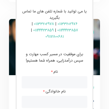
یا می توانید با شماره تلفن های ما تماس
بگیرید
|
01133202978
|
01133202976
|
01144423859
|
01144423857
طراحی وب و برنامه نویسی
09112800681
برای موفقیت در مسیر کسب مهارت و
سپس درآمدزایی، همراه شما هستیم!
نام
*
10 نظر
نام خانوادگی
*
دوره آنلاین و حضوری