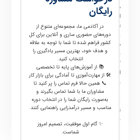
در انجمن ارسال کرده تا توسط مدرس دوره رفع
رایگان
اشکال و در صورت نیاز ادیت شوند. مطالب
تدریس شده در هر جلسه توسط مدرس دوره
در آکادمی ما، مجموعه‌ای متنوع از
دوره‌های حضوری ساری و آنلاین برای کل
ضبط شده و به همراه فایل‌های هر جلسه 24
کشور فراهم شده تا شما با توجه به علاقه
ساعت بعد از کلاس در اختیار کارآموزان قرار
و هدف خود، بهترین مسیر یادگیری را
خواهد گرفت. کارآموزان نیمه حضوری نیز مانند
انتخاب کنید.
کارآموزان حضوری تمرینات پایان هر کلاس را
📚 از آموزش‌های پایه تا تخصصی
انجام داده و در انجمن ارسال خواهند کرد تا بررسی
🛠 از مهارت‌آموزی تا آمادگی برای بازار کار
و در صورت نیاز ادیت شود. همچنین کارآموزان
📞 همین حالا فرم تماس را پر کنید تا
مشاوران ما با شما تماس بگیرند و
عزیز بعد از پایان دوره به سازمان فنی و حرفه‌ای
به‌صورت رایگان شما را در انتخاب دوره
معرفی شده و پس از کسب نمره قبولی در آزمون
مناسب و مسیر درآمدزایی راهنمایی کنند.
تئوری و عملی، گواهینامه بین‌المللی از سازمان
فنی و حرفه‌ای کشور دریافت می‌کنند.
✨ گام اول موفقیت، تصمیم امروز
شماست.