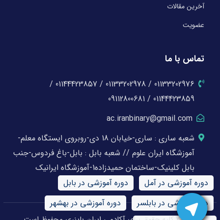
آخرین مقالات
عضویت
تماس با ما
01133202976 / 01133202978 / 01144423857 /
01144423859 / 09112800681
ac.iranbinary@gmail.com
شعبه ساری : ساری-خیابان 18 دی-روبروی ایستگاه معلم-
آموزشگاه ایران علوم // شعبه بابل : بابل-باغ فردوس-جنب
بابل کلینیک-ساختمان حمیدزاده1-آموزشگاه ایرانیک
دوره آموزشی در آمل
دوره آموزشی در بابل
دوره آموزشی در بابلسر
دوره آموزشی در بهشهر
© 2026 کلیه حقوق برای آکادمی ایران باینری محفوظ است.