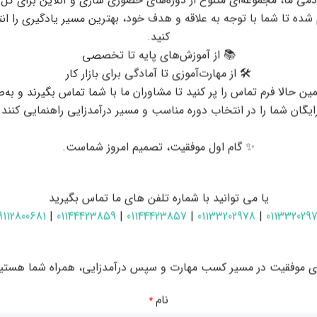
دمی ما، مجموعه‌ای متنوع از دوره‌های حضوری ساری و آنلاین برای کل
 شده تا شما با توجه به علاقه و هدف خود، بهترین مسیر یادگیری را ان
کنید.
📚 از آموزش‌های پایه تا تخصصی
🛠 از مهارت‌آموزی تا آمادگی برای بازار کار
ین حالا فرم تماس را پر کنید تا مشاوران ما با شما تماس بگیرند و به‌
ایگان شما را در انتخاب دوره مناسب و مسیر درآمدزایی راهنمایی کنند.
✨ گام اول موفقیت، تصمیم امروز شماست.
یا می توانید با شماره تلفن های ما تماس بگیرید
9112800681
|
01144423859
|
01144423857
|
01133202978
|
011332029
عمیرات تخصصی سخت افزار اندروید
ای موفقیت در مسیر کسب مهارت و سپس درآمدزایی، همراه شما هستیم
نام
*