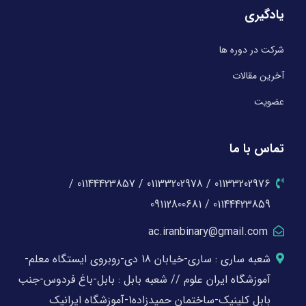
یادگیری
شرکت در دوره ها
آخرین مقالات
عضویت
تماس با ما
01133202976 / 01133202978 / 01144423857 /
01144423859 / 09112800681
ac.iranbinary@gmail.com
شعبه ساری : ساری-خیابان 18 دی-روبروی ایستگاه معلم-
آموزشگاه ایران علوم // شعبه بابل : بابل-باغ فردوس-جنب
بابل کلینیک-ساختمان حمیدزاده1-آموزشگاه ایرانیک