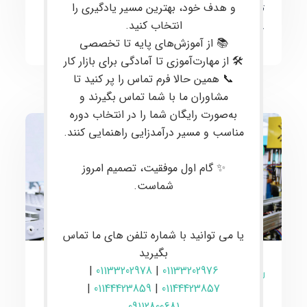
و هدف خود، بهترین مسیر یادگیری را
تازه‌ترین دستاوردها و پیش‌بینی‌های آینده را به
انتخاب کنید.
خوانندگان ارائه دهیم.
📚 از آموزش‌های پایه تا تخصصی
🛠 از مهارت‌آموزی تا آمادگی برای بازار کار
📞 همین حالا فرم تماس را پر کنید تا
مشاوران ما با شما تماس بگیرند و
به‌صورت رایگان شما را در انتخاب دوره
مناسب و مسیر درآمدزایی راهنمایی کنند.
مقالات
✨ گام اول موفقیت، تصمیم امروز
شماست.
یا می توانید با شماره تلفن های ما تماس
بگیرید
|
01133202978
|
01133202976
0 نظر
|
01144423859
|
01144423857
09112800681