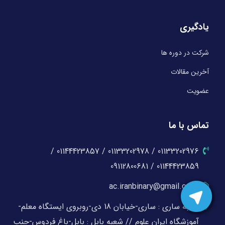
یادگیری
شرکت در دوره ها
آخرین مقالات
عضویت
تماس با ما
01133202976 / 01133202978 / 01144423857 /
01144423859 / 09112800681
ac.iranbinary@gmail.com
شعبه ساری : ساری-خیابان 18 دی-روبروی ایستگاه معلم-
آموزشگاه ایران علوم // شعبه بابل : بابل-باغ فردوس-جنب