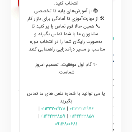
انتخاب کنید.
📚 از آموزش‌های پایه تا تخصصی
🛠 از مهارت‌آموزی تا آمادگی برای بازار کار
📞 همین حالا فرم تماس را پر کنید تا
مشاوران ما با شما تماس بگیرند و
0 نظر
به‌صورت رایگان شما را در انتخاب دوره
مناسب و مسیر درآمدزایی راهنمایی کنند.
مشکلات سیم کارت
گوشی‌های هوشمند
✨ گام اول موفقیت، تصمیم امروز
شماست.
در دنیای امروزی پرفراز و نشیب فناوری،
گوشی‌های هوشمند به عنوان یک بخش بی‌جداول از
یا می توانید با شماره تلفن های ما تماس
زندگی ما تبدیل شده‌اند. با این حال، هنگامی که با
بگیرید
مشکلات سیم کارت مواجه می‌شویم، این تجربه
|
01133202978
|
01133202976
می‌تواند بسیار ناخوشایند باشد. در این مقاله، به
|
01144423859
|
01144423857
بررسی مشکلات شایع مرتبط با سیم کارت در
09112800681
گوشی‌های هوشمند می‌پردازیم و روش‌های تعمیر