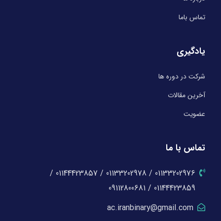
تماس باما
یادگیری
شرکت در دوره ها
آخرین مقالات
عضویت
تماس با ما
01133202976 / 01133202978 / 01144423857 /
01144423859 / 09112800681
ac.iranbinary@gmail.com