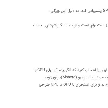
این الگوریتم در ارزهایی مانند مونرو استفاده می‌شود و به گونه‌ای طراحی شده که هم از CPU و هم از GPU پشتیبانی کند. به دلیل این ویژگی،
ه دلیل طراحی مقاوم در برابر ASIC، با کارت‌های گرافیک قابل استخراج است و از جمله الگوریتم‌های محبوب
همان‌طور که اشاره شد، اولین گام در استخراج، انتخاب ارز دیجیتال مناسب است. برای استخراج با کامپیوتر خانگی باید ارزی را انتخاب کنید که الگوریتم آن برای CPU یا
GPU مناسب باشد و مصرف انرژی بالایی نداشته باشد. از ارزهای معروف که می‌توان با کامپیوترهای خانگی استخراج کرد، می‌توان به مونرو (Monero)، ریون‌کوین
(Ravencoin)، و ورج (Verge) اشاره کرد. این ارزها معمولاً دارای الگوریتم‌هایی هستند که در مقابل ماینرهای ASIC مقاوم‌اند و برای استخراج با GPU یا CPU طراحی