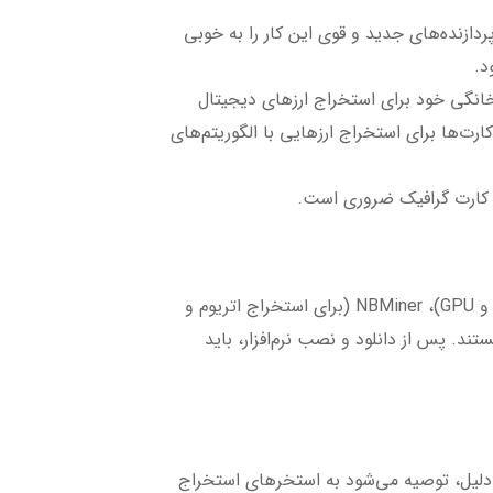
شد، پردازنده‌های جدید و قوی این کار را به خوبی
مپیوتر خانگی خود برای استخراج ارزهای دیجیتال
رفته مانند سری‌های Nvidia GTX یا AMD Radeon استفاده کنید. این کارت‌ها برای استخراج ارزهایی با الگوریتم‌های
 و کارت گرافیک ضروری است.
نرم‌افزار استخراج، ابزار اصلی برای انجام فرآیند استخراج است. نرم‌افزارهایی مانند XMRig (برای استخراج مونرو با CPU و GPU)، NBMiner (برای استخراج اتریوم و
ز محبوب‌ترین نرم‌افزارهای استخراج هستند. پس از دانلود و نصب نرم‌افزار، باید
 دلیل، توصیه می‌شود به استخرهای استخراج