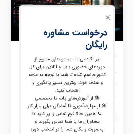
درخواست مشاوره
رایگان
3 نظر
در آکادمی ما، مجموعه‌ای متنوع از
دوره‌های حضوری بابل و آنلاین برای کل
دوره ی آنلاین پیشرفته
کشور فراهم شده تا شما با توجه به علاقه
معامله گری ارز دیجیتال
و هدف خود، بهترین مسیر یادگیری را
انتخاب کنید.
این دوره برای علاقمندان به
معامله‌گری
در
بازارهای مالی
📚 از آموزش‌های پایه تا تخصصی
بین‌المللی
مانند
کریپتو
و
فارکس
طراحی شده است. در این
🛠 از مهارت‌آموزی تا آمادگی برای بازار کار
دوره پیشرفته معامله‌گری
،
مفاهیم تخصصی
از جمله
پرایس
📞 همین حالا فرم تماس را پر کنید تا
اکشن
،
تحلیل تکنیکال
،
تحلیل فاندامنتال
،
مدیریت سرمایه
و
مشاوران ما با شما تماس بگیرند و
روانشناسی معاملات
به طور عمیق مورد بررسی قرار
به‌صورت رایگان شما را در انتخاب دوره