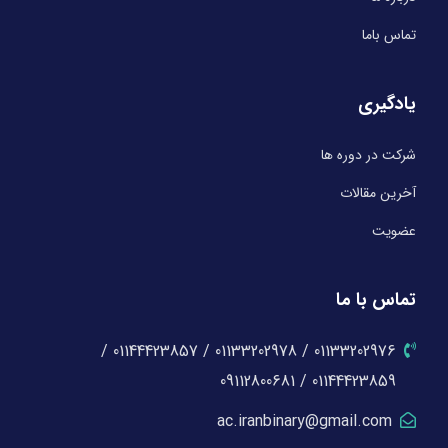
تماس باما
یادگیری
شرکت در دوره ها
آخرین مقالات
عضویت
تماس با ما
01133202976 / 01133202978 / 01144423857 /
01144423859 / 09112800681
ac.iranbinary@gmail.com