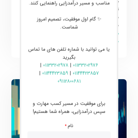
می‌گیرند. هدف اصلی این
آموزش پیشرفته
، ارتقاء دانش و
مناسب و مسیر درآمدزایی راهنمایی کنند.
تجربه
معامله‌گران
به سطح
حرفه‌ای
و همگام شدن با
برترین‌ها در این عرصه است. تاکید این دوره بر تسلط کامل
✨ گام اول موفقیت، تصمیم امروز
بر
استراتژی‌های پیشرفته
و افزایش سطح
تخصص
شماست.
معامله‌گری
برای انجام
معاملات موفقانه
و
سودآور
در
بازارهای مالی جهانی
است.
یا می توانید با شماره تلفن های ما تماس
بگیرید
|
01133202978
|
01133202976
|
01144423859
|
01144423857
09112800681
ارز دیجیتال و فارکس
برای موفقیت در مسیر کسب مهارت و
سپس درآمدزایی، همراه شما هستیم!
نام
*