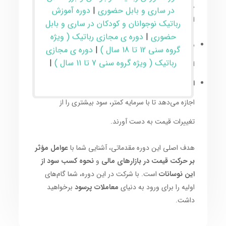
صرافی‌های پیشرو در این حوزه، دو قابلیت کلیدی را در
در ساری و بابل حضوری
|
دوره آموزش
اختیار کاربران قرار می‌دهند:
رباتیک نوجوانان و کودکان در ساری و بابل
حضوری
|
دوره ی مجازی رباتیک ( ویژه
معاملات دوطرفه:
امکان کسب سود هم از افزایش و هم
گروه سنی 12 تا 18 سال )
|
دوره ی مجازی
رباتیک ( ویژه گروه سنی 7 تا 11 سال )
|
از کاهش قیمت دارایی‌ها را فراهم می‌کند.
استفاده از اهرم (لوریج):
این قابلیت به معامله‌گران
اجازه می‌دهد تا با سرمایه کمتر، سود بیشتری را از
تغییرات قیمت به دست آورند.
هدف اصلی این دوره مقدماتی، آشنایی شما با
عوامل مؤثر
بر حرکت قیمت در بازارهای مالی
و
نحوه کسب سود از
این نوسانات
است. با شرکت در این دوره، شما گام‌های
اولیه را برای ورود به دنیای
معاملات پرسود
برخواهید
داشت.