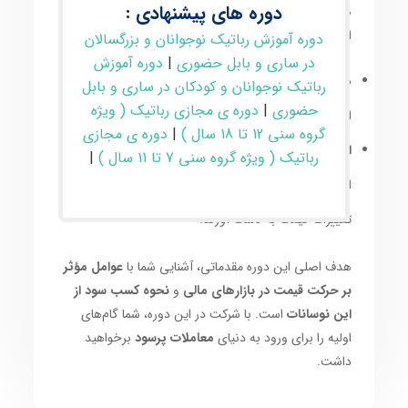
دوره های پیشنهادی :
صرافی‌های پیشرو در این حوزه، دو قابلیت کلیدی را در
اختیار کاربران قرار می‌دهند:
دوره آموزش رباتیک نوجوانان و بزرگسالان
در ساری و بابل حضوری
|
دوره آموزش
معاملات دوطرفه:
امکان کسب سود هم از افزایش و هم
رباتیک نوجوانان و کودکان در ساری و بابل
حضوری
|
دوره ی مجازی رباتیک ( ویژه
از کاهش قیمت دارایی‌ها را فراهم می‌کند.
گروه سنی 12 تا 18 سال )
|
دوره ی مجازی
استفاده از اهرم (لوریج):
این قابلیت به معامله‌گران
رباتیک ( ویژه گروه سنی 7 تا 11 سال )
|
اجازه می‌دهد تا با سرمایه کمتر، سود بیشتری را از
تغییرات قیمت به دست آورند.
هدف اصلی این دوره مقدماتی، آشنایی شما با
عوامل مؤثر
بر حرکت قیمت در بازارهای مالی
و
نحوه کسب سود از
این نوسانات
است. با شرکت در این دوره، شما گام‌های
اولیه را برای ورود به دنیای
معاملات پرسود
برخواهید
داشت.