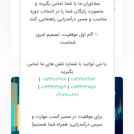
می‌گیرند. هدف اصلی این
آموزش پیشرفته
، ارتقاء دانش و
مشاوران ما با شما تماس بگیرند و
تجربه
معامله‌گران
به سطح
حرفه‌ای
و همگام شدن با
به‌صورت رایگان شما را در انتخاب دوره
برترین‌ها در این عرصه است. تاکید این دوره بر تسلط کامل
مناسب و مسیر درآمدزایی راهنمایی کنند.
بر
استراتژی‌های پیشرفته
و افزایش سطح
تخصص
معامله‌گری
برای انجام
معاملات موفقانه
و
سودآور
در
✨ گام اول موفقیت، تصمیم امروز
بازارهای مالی جهانی
است.
شماست.
یا می توانید با شماره تلفن های ما تماس
بگیرید
|
01133202978
|
01133202976
|
01144423859
|
01144423857
ارز دیجیتال و فارکس
09112800681
برای موفقیت در مسیر کسب مهارت و
سپس درآمدزایی، همراه شما هستیم!