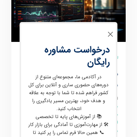
درخواست مشاوره
3 نظر
رایگان
دوره ی آنلاین پیشرفته
در آکادمی ما، مجموعه‌ای متنوع از
معامله گری ارز دیجیتال
دوره‌های حضوری ساری و آنلاین برای کل
کشور فراهم شده تا شما با توجه به علاقه
این دوره برای علاقمندان به
معامله‌گری
در
بازارهای مالی
و هدف خود، بهترین مسیر یادگیری را
بین‌المللی
مانند
کریپتو
و
فارکس
طراحی شده است. در این
انتخاب کنید.
دوره پیشرفته معامله‌گری
،
مفاهیم تخصصی
از جمله
پرایس
📚 از آموزش‌های پایه تا تخصصی
اکشن
،
تحلیل تکنیکال
،
تحلیل فاندامنتال
،
مدیریت سرمایه
و
🛠 از مهارت‌آموزی تا آمادگی برای بازار کار
روانشناسی معاملات
به طور عمیق مورد بررسی قرار
📞 همین حالا فرم تماس را پر کنید تا