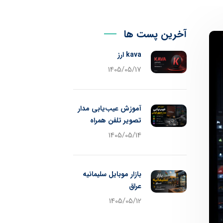
آخرین پست ها
kava ارز
1405/05/17
آموزش عیب‌یابی مدار
تصویر تلفن همراه
1405/05/14
بازار موبایل سلیمانیه
عراق
1405/05/12