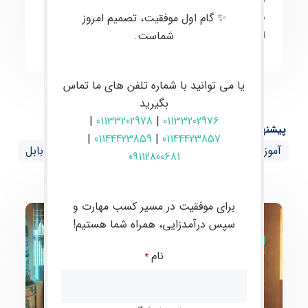
✨ گام اول موفقیت، تصمیم امروز
معامله‌گران
به سطح حرفه‌ای و توانمندسازی آن‌ها برای
شماست.
انجام
معاملات موفق
و
سودآور
در بازارهای مالی است.
یا می توانید با شماره تلفن های ما تماس
بگیرید
|
01133202978
|
01133202976
پیشنهاد ها:
|
01144423859
|
01144423857
آموزش فارکس از صفر تا صد با پشتیبانی تخصصی در بابل
09112800681
برای موفقیت در مسیر کسب مهارت و
سپس درآمدزایی، همراه شما هستیم!
مقالات
نام
*