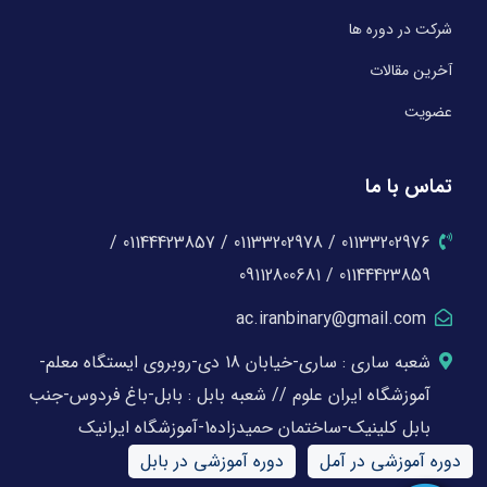
شرکت در دوره ها
آخرین مقالات
عضویت
تماس با ما
01133202976 / 01133202978 / 01144423857 /
01144423859 / 09112800681
ac.iranbinary@gmail.com
شعبه ساری : ساری-خیابان 18 دی-روبروی ایستگاه معلم-
آموزشگاه ایران علوم // شعبه بابل : بابل-باغ فردوس-جنب
بابل کلینیک-ساختمان حمیدزاده1-آموزشگاه ایرانیک
دوره آموزشی در آمل
دوره آموزشی در بابل