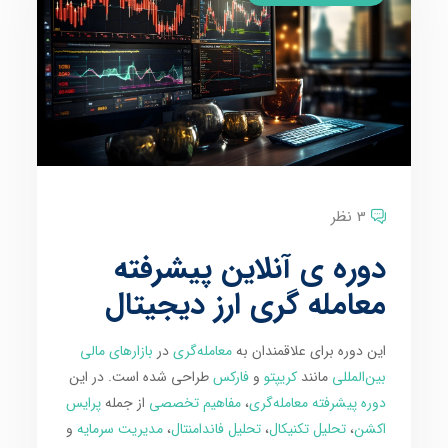
3 نظر
دوره ی آنلاین پیشرفته
معامله گری ارز دیجیتال
این دوره برای علاقمندان به
معامله‌گری
در
بازارهای مالی
بین‌المللی
مانند
کریپتو
و
فارکس
طراحی شده است. در این
دوره پیشرفته معامله‌گری
،
مفاهیم تخصصی
از جمله
پرایس
اکشن
،
تحلیل تکنیکال
،
تحلیل فاندامنتال
،
مدیریت سرمایه
و