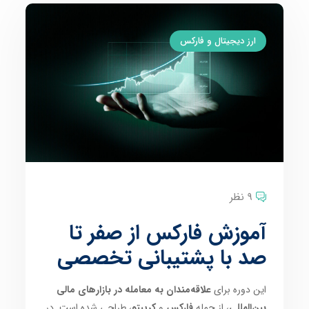
ارز دیجیتال و فارکس
9 نظر
آموزش فارکس از صفر تا
صد با پشتیبانی تخصصی
این دوره برای
علاقه‌مندان به معامله در بازارهای مالی
بین‌المللی
، از جمله
فارکس
و
کریپتو
، طراحی شده است. در