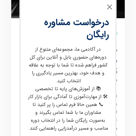
درخواست مشاوره
رایگان
10 نظر
دوره حضوری فارکس در
در آکادمی ما، مجموعه‌ای متنوع از
دوره‌های حضوری بابل و آنلاین برای کل
بابل آموزش صفر تا صد
کشور فراهم شده تا شما با توجه به علاقه
ترید حرفه‌ای با پشتیبانی
و هدف خود، بهترین مسیر یادگیری را
VIP
انتخاب کنید.
📚 از آموزش‌های پایه تا تخصصی
🛠 از مهارت‌آموزی تا آمادگی برای بازار کار
این دوره برای علاقه‌مندان به معامله در
بازارهای مالی
📞 همین حالا فرم تماس را پر کنید تا
بین‌المللی
، از جمله
فارکس
و
کریپتو
، طراحی شده است. در
مشاوران ما با شما تماس بگیرند و
این دوره، مفاهیم پیشرفته‌ای مانند
پرایس اکشن
،
تحلیل
به‌صورت رایگان شما را در انتخاب دوره
تکنیکال
و
تحلیل فاندامنتال
،
مدیریت سرمایه
و
مناسب و مسیر درآمدزایی راهنمایی کنند.
روانشناسی معاملات
به‌صورت کاربردی آموزش داده
می‌شود. هدف اصلی این
دوره آموزشی
، ارتقای مهارت