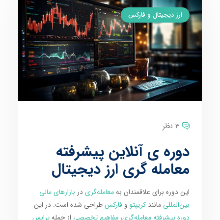
ارز دیجیتال و فارکس
3 نظر
دوره ی آنلاین پیشرفته
معامله گری ارز دیجیتال
این دوره برای علاقمندان به
معامله‌گری
در
بازارهای مالی
بین‌المللی
مانند
کریپتو
و
فارکس
طراحی شده است. در این
دوره پیشرفته معامله‌گری
،
مفاهیم تخصصی
از جمله
پرایس