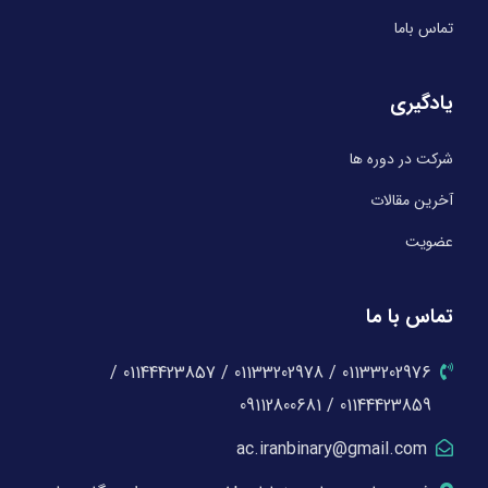
تماس باما
یادگیری
شرکت در دوره ها
آخرین مقالات
عضویت
تماس با ما
01133202976 / 01133202978 / 01144423857 /
01144423859 / 09112800681
ac.iranbinary@gmail.com