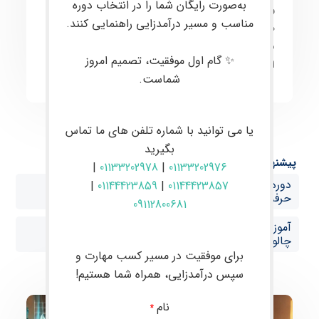
به‌صورت رایگان شما را در انتخاب دوره
روانشناسی معاملات
به‌صورت کاربردی آموزش داده
مناسب و مسیر درآمدزایی راهنمایی کنند.
می‌شود. هدف اصلی این
دوره آموزشی
، ارتقای مهارت
معامله‌گران
به سطح حرفه‌ای و توانمندسازی آن‌ها برای
✨ گام اول موفقیت، تصمیم امروز
انجام
معاملات موفق
و
سودآور
در بازارهای مالی است.
شماست.
یا می توانید با شماره تلفن های ما تماس
بگیرید
پیشنهاد ها:
|
01133202978
|
01133202976
دوره حضوری فارکس در بابل آموزش صفر تا صد ترید
|
01144423859
|
01144423857
حرفه‌ای با پشتیبانی VIP در چالوس
09112800681
آموزش فارکس از صفر تا صد با پشتیبانی تخصصی در
چالوس
برای موفقیت در مسیر کسب مهارت و
سپس درآمدزایی، همراه شما هستیم!
نام
*