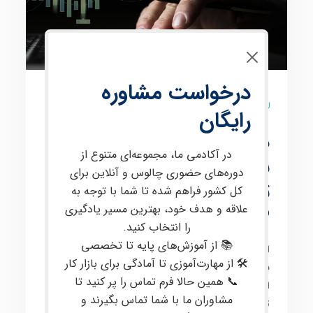
درخواست مشاوره
10 نظر
رایگان
دوره حضوری فارکس در
در آکادمی ما، مجموعه‌ای متنوع از
بابل آموزش صفر تا صد
دوره‌های حضوری چالوس و آنلاین برای
ترید حرفه‌ای با پشتیبانی
کل کشور فراهم شده تا شما با توجه به
علاقه و هدف خود، بهترین مسیر یادگیری
VIP
را انتخاب کنید.
📚 از آموزش‌های پایه تا تخصصی
این دوره برای علاقه‌مندان به معامله در
بازارهای مالی
🛠 از مهارت‌آموزی تا آمادگی برای بازار کار
بین‌المللی
، از جمله
فارکس
و
کریپتو
، طراحی شده است. در
📞 همین حالا فرم تماس را پر کنید تا
این دوره، مفاهیم پیشرفته‌ای مانند
پرایس اکشن
،
تحلیل
مشاوران ما با شما تماس بگیرند و
تکنیکال
و
تحلیل فاندامنتال
،
مدیریت سرمایه
و