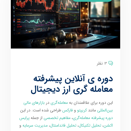
3 نظر
دوره ی آنلاین پیشرفته
معامله گری ارز دیجیتال
این دوره برای علاقمندان به
معامله‌گری
در
بازارهای مالی
بین‌المللی
مانند
کریپتو
و
فارکس
طراحی شده است. در این
دوره پیشرفته معامله‌گری
،
مفاهیم تخصصی
از جمله
پرایس
اکشن
،
تحلیل تکنیکال
،
تحلیل فاندامنتال
،
مدیریت سرمایه
و