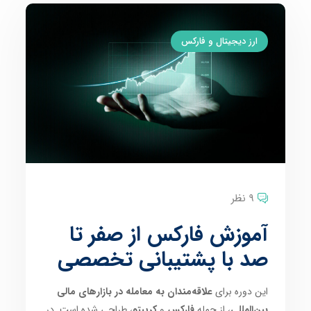
ارز دیجیتال و فارکس
9 نظر
آموزش فارکس از صفر تا
صد با پشتیبانی تخصصی
این دوره برای
علاقه‌مندان به معامله در بازارهای مالی
بین‌المللی
، از جمله
فارکس
و
کریپتو
، طراحی شده است. در