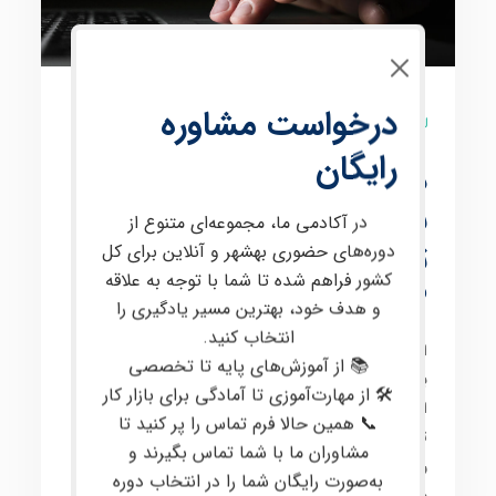
درخواست مشاوره
10 نظر
رایگان
دوره حضوری فارکس در
بابل آموزش صفر تا صد
در آکادمی ما، مجموعه‌ای متنوع از
ترید حرفه‌ای با پشتیبانی
دوره‌های حضوری بهشهر و آنلاین برای کل
کشور فراهم شده تا شما با توجه به علاقه
VIP
و هدف خود، بهترین مسیر یادگیری را
انتخاب کنید.
این دوره برای علاقه‌مندان به معامله در
بازارهای مالی
📚 از آموزش‌های پایه تا تخصصی
بین‌المللی
، از جمله
فارکس
و
کریپتو
، طراحی شده است. در
🛠 از مهارت‌آموزی تا آمادگی برای بازار کار
این دوره، مفاهیم پیشرفته‌ای مانند
پرایس اکشن
،
تحلیل
📞 همین حالا فرم تماس را پر کنید تا
تکنیکال
و
تحلیل فاندامنتال
،
مدیریت سرمایه
و
مشاوران ما با شما تماس بگیرند و
روانشناسی معاملات
به‌صورت کاربردی آموزش داده
به‌صورت رایگان شما را در انتخاب دوره
می‌شود. هدف اصلی این
دوره آموزشی
، ارتقای مهارت