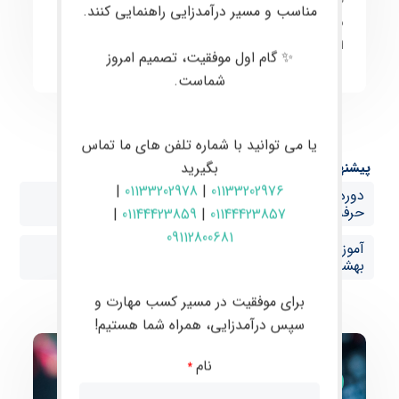
مناسب و مسیر درآمدزایی راهنمایی کنند.
معامله‌گران
به سطح حرفه‌ای و توانمندسازی آن‌ها برای
انجام
معاملات موفق
و
سودآور
در بازارهای مالی است.
✨ گام اول موفقیت، تصمیم امروز
شماست.
یا می توانید با شماره تلفن های ما تماس
بگیرید
پیشنهاد ها:
|
01133202978
|
01133202976
دوره حضوری فارکس در بابل آموزش صفر تا صد ترید
حرفه‌ای با پشتیبانی VIP در بهشهر
|
01144423859
|
01144423857
09112800681
آموزش فارکس از صفر تا صد با پشتیبانی تخصصی در
بهشهر
برای موفقیت در مسیر کسب مهارت و
سپس درآمدزایی، همراه شما هستیم!
نام
*
مقالات