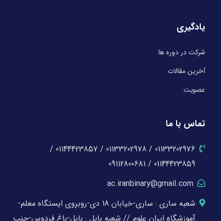
یادگیری
شرکت در دوره ها
آخرین مقالات
عضویت
تماس با ما
01133202976 / 01133202978 / 01144423857 /
01144423859 / 09112800681
ac.iranbinary@gmail.com
شعبه ساری : ساری-خیابان 18 دی-روبروی ایستگاه معلم-
آموزشگاه ایران علوم // شعبه بابل : بابل-باغ فردوس-جنب