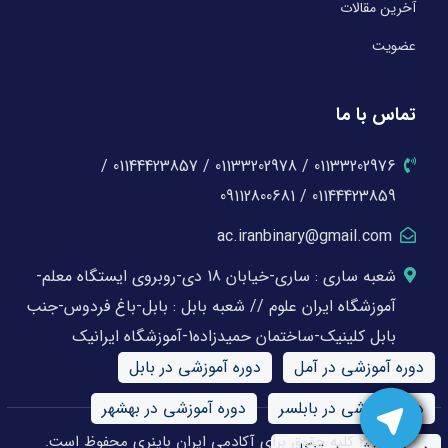
آخرین مقالات
عضویت
تماس با ما
01133202976 / 01133202978 / 01144423857 /
01144423859 / 09112800681
ac.iranbinary@gmail.com
شعبه ساری : ساری-خیابان 18 دی-روبروی ایستگاه معلم-
آموزشگاه ایران علوم // شعبه بابل : بابل-باغ فردوس-جنب
بابل کلینیک-ساختمان حمیدزاده1-آموزشگاه ایرانیک
دوره آموزشی در آمل
دوره آموزشی در بابل
دوره آموزشی در بابلسر
دوره آموزشی در بهشهر
© 2026 کلیه حقوق برای آکادمی ایران باینری محفوظ است.