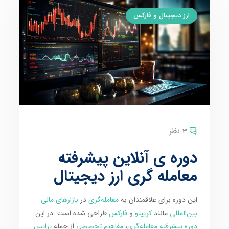
ارز دیجیتال و فارکس
3 نظر
دوره ی آنلاین پیشرفته
معامله گری ارز دیجیتال
این دوره برای علاقمندان به
معامله‌گری
در
بازارهای مالی
بین‌المللی
مانند
کریپتو
و
فارکس
طراحی شده است. در این
دوره پیشرفته معامله‌گری
،
مفاهیم تخصصی
از جمله
پرایس