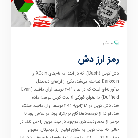
0 نظر
رمز ارز دش
دش کوین (Dash)، که در ابتدا به نام‌های XCoin و
Darkcoin شناخته می‌شد، یکی از ارزهای دیجیتال
نوآورانه‌ای است که در سال 2014 توسط اوان دافیلد (Evan
Duffield) به عنوان فورکی از بیت کوین توسعه داده
شد. دش کوین در 18 ژانویه 2014 توسط اوان دافیلد منتشر
شد. او که از توسعه‌دهندگان نرم‌افزار بود، در تلاش بود تا
برخی از محدودیت‌های موجود در بیت کوین را حل کند. در
حالی که بیت کوین به عنوان اولین ارز دیجیتال، مفهوم
نوینی از انتقال ارزش بدون نیاز به واسطه را معرفی کرد، اما