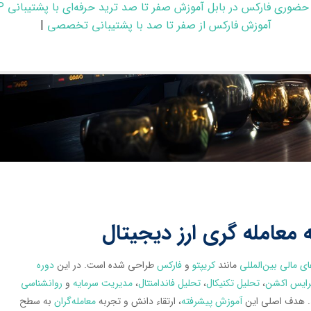
حضوری فارکس در بابل آموزش صفر تا صد ترید حرفه‌ای با پشتیبانی VIP
آموزش فارکس از صفر تا صد با پشتیبانی تخصصی
|
 معامله گری ارز دیجیتال
ای مالی بین‌المللی
مانند
کریپتو
و
فارکس
طراحی شده است. در این
دوره
رایس اکشن
،
تحلیل تکنیکال
،
تحلیل فاندامنتال
،
مدیریت سرمایه
و
روانشناسی
د. هدف اصلی این
آموزش پیشرفته
، ارتقاء دانش و تجربه
معامله‌گران
به سطح