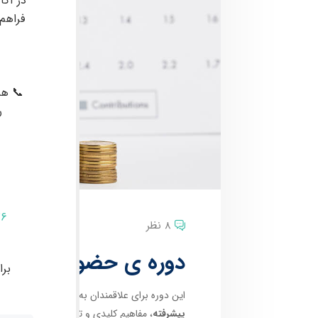
در آکا
فراهم
📞 هم
ر
76
8 نظر
دوره ی حضوری پیشرفته
بر
این دوره برای علاقمندان به
معاملات در بازارهای
پیشرفته
، مفاهیم کلیدی و تخصصی مانند
پرایس