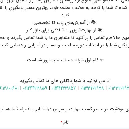
دمی ما، مجموعه‌ای متنوع از دوره‌های حضوری رامسر و آنلاین برای کل
 شده تا شما با توجه به علاقه و هدف خود، بهترین مسیر یادگیری را ان
کنید.
📚 از آموزش‌های پایه تا تخصصی
🛠 از مهارت‌آموزی تا آمادگی برای بازار کار
ین حالا فرم تماس را پر کنید تا مشاوران ما با شما تماس بگیرند و به‌
ایگان شما را در انتخاب دوره مناسب و مسیر درآمدزایی راهنمایی کنند.
✨ گام اول موفقیت، تصمیم امروز شماست.
یا می توانید با شماره تلفن های ما تماس بگیرید
9112800681
|
01144423859
|
01144423857
|
01133202978
|
011332029
 معامله گری ارز دیجیتال
ای موفقیت در مسیر کسب مهارت و سپس درآمدزایی، همراه شما هستیم
 مالی بین‌المللی
مانند
کریپتو
و
فارکس
ارائه می‌شود. در این
دوره آموزشی
نام
*
 اکشن
،
تحلیل تکنیکال پیشرفته
،
تحلیل فاندامنتال عمیق
،
مدیریت سرمایه