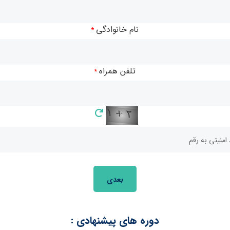
ررسی می‌شوند. هدف اصلی این دوره،
ارتقای دانش و تجربه معامله‌گران
به
صه است. در این دوره، تاکید بر
تسلط بر مفاهیم پیشرفته
و افزایش سطح
نام خانوادگی
*
بازارهای مالی
است تا شما نیز به یک
معامله‌گر حرفه‌ای
تبدیل شوید.
تلفن همراه
*
بعدی
دوره های پیشنهادی :