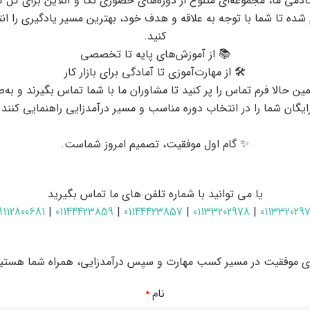
ادمی ما، مجموعه‌ای متنوع از دوره‌های حضوری نکا و آنلاین برای کل 
 شده تا شما با توجه به علاقه و هدف خود، بهترین مسیر یادگیری را ان
کنید.
📚 از آموزش‌های پایه تا تخصصی
🛠 از مهارت‌آموزی تا آمادگی برای بازار کار
ین حالا فرم تماس را پر کنید تا مشاوران ما با شما تماس بگیرند و به‌
ایگان شما را در انتخاب دوره مناسب و مسیر درآمدزایی راهنمایی کنند.
مقدماتی معامله گری ارز دیجیتال
✨ گام اول موفقیت، تصمیم امروز شماست.
ت‌های فراوان، فرصت‌های بی‌نظیری برای کسب درآمد ارائه می‌دهد. این
 سود مستمر را برای علاقه‌مندان فراهم می‌کنند. در واقع، بسیاری معتقدند که
ست، به ویژه برای افرادی که به دنبال فرصت‌های منعطف هستند.
یا می توانید با شماره تلفن های ما تماس بگیرید
9112800681
|
01144423859
|
01144423857
|
01133202978
|
011332029
ا در اختیار کاربران قرار می‌دهند:
و هم از کاهش قیمت دارایی‌ها را فراهم می‌کند.
ای موفقیت در مسیر کسب مهارت و سپس درآمدزایی، همراه شما هستیم
ران اجازه می‌دهد تا با سرمایه کمتر، سود بیشتری را از تغییرات قیمت به
نام
*