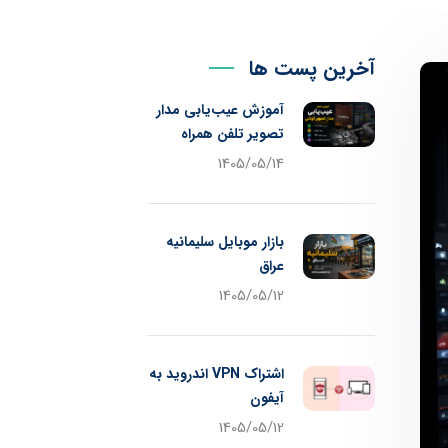
آخرین پست ها
آموزش عیب‌یابی مدار
تصویر تلفن همراه
1405/05/14
بازار موبایل سلیمانیه
عراق
1405/05/12
اشتراک VPN اندروید به
آیفون
1405/05/12