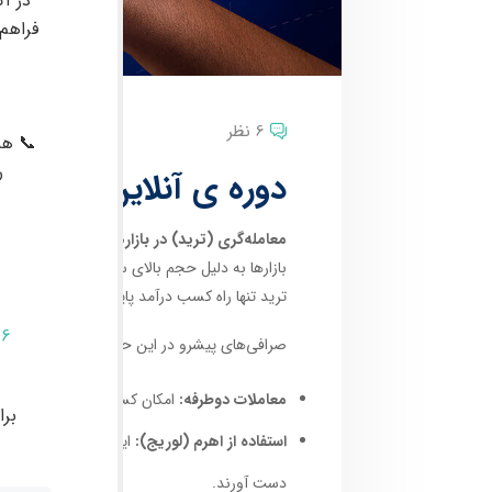
در آک
فراهم
6 نظر
📞 هم
ر
دوره ی آنلاین رایگان 
معامله‌گری (ترید) در بازارهای مالی
، با جذابی
بازارها به دلیل حجم بالای سرمایه، پتانسیل کسب
ترید تنها راه کسب درآمد پایدار در این بازارها
76
صرافی‌های پیشرو در این حوزه، دو قابلیت کلیدی ر
معاملات دوطرفه:
امکان کسب سود هم از افزایش 
بر
استفاده از اهرم (لوریج):
این قابلیت به معامله‌گ
دست آورند.