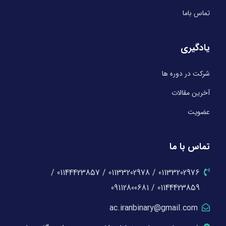
تماس باما
یادگیری
شرکت در دوره ها
آخرین مقالات
عضویت
تماس با ما
01133202976 / 01133202978 / 01144423857 /
01144423859 / 09112800681
ac.iranbinary@gmail.com