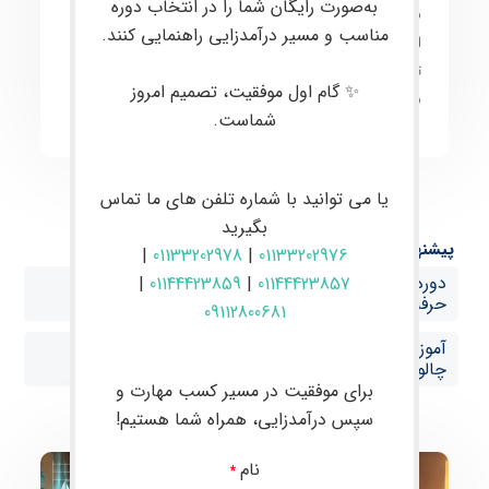
به‌صورت رایگان شما را در انتخاب دوره
معاملات
به صورت
کاربردی
آموزش داده می‌شود. هدف
مناسب و مسیر درآمدزایی راهنمایی کنند.
اصلی،
ارتقای مهارت معامله‌گران به سطح حرفه‌ای
و
توانمندسازی آن‌ها برای انجام
معاملات موفق و سودآور
در
✨ گام اول موفقیت، تصمیم امروز
بازارهای مالی است.
شماست.
یا می توانید با شماره تلفن های ما تماس
بگیرید
پیشنهاد ها:
|
01133202978
|
01133202976
دوره حضوری فارکس در بابل آموزش صفر تا صد ترید
|
01144423859
|
01144423857
حرفه‌ای با پشتیبانی VIP در چالوس
09112800681
آموزش فارکس از صفر تا صد با پشتیبانی تخصصی در
چالوس
برای موفقیت در مسیر کسب مهارت و
سپس درآمدزایی، همراه شما هستیم!
نام
*