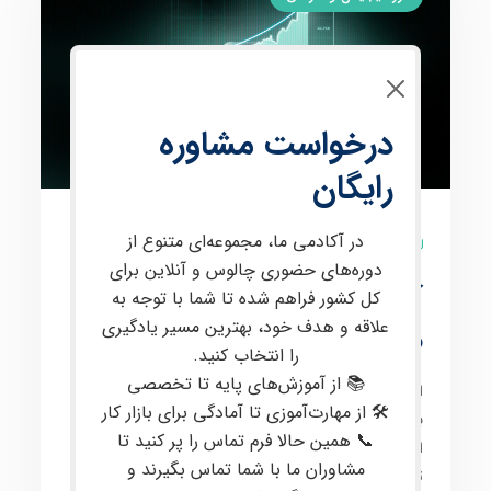
درخواست مشاوره
رایگان
در آکادمی ما، مجموعه‌ای متنوع از
9 نظر
دوره‌های حضوری چالوس و آنلاین برای
آموزش فارکس از صفر تا
کل کشور فراهم شده تا شما با توجه به
علاقه و هدف خود، بهترین مسیر یادگیری
صد با پشتیبانی تخصصی
را انتخاب کنید.
📚 از آموزش‌های پایه تا تخصصی
این دوره برای
علاقه‌مندان به معامله در بازارهای مالی
🛠 از مهارت‌آموزی تا آمادگی برای بازار کار
بین‌المللی
، از جمله
فارکس
و
کریپتو
، طراحی شده است. در
📞 همین حالا فرم تماس را پر کنید تا
این دوره، مفاهیم
پیشرفته‌ای
مانند
پرایس اکشن
،
تحلیل
مشاوران ما با شما تماس بگیرند و
تکنیکال
و
فاندامنتال
،
مدیریت سرمایه
و
روانشناسی