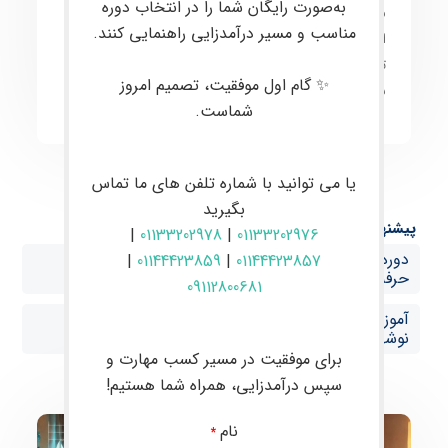
به‌صورت رایگان شما را در انتخاب دوره
معاملات
به صورت
کاربردی
آموزش داده می‌شود. هدف
مناسب و مسیر درآمدزایی راهنمایی کنند.
اصلی،
ارتقای مهارت معامله‌گران به سطح حرفه‌ای
و
توانمندسازی آن‌ها برای انجام
معاملات موفق و سودآور
در
✨ گام اول موفقیت، تصمیم امروز
بازارهای مالی است.
شماست.
یا می توانید با شماره تلفن های ما تماس
بگیرید
پیشنهاد ها:
|
01133202978
|
01133202976
دوره حضوری فارکس در بابل آموزش صفر تا صد ترید
|
01144423859
|
01144423857
حرفه‌ای با پشتیبانی VIP در نوشهر
09112800681
آموزش فارکس از صفر تا صد با پشتیبانی تخصصی در
نوشهر
برای موفقیت در مسیر کسب مهارت و
سپس درآمدزایی، همراه شما هستیم!
نام
*