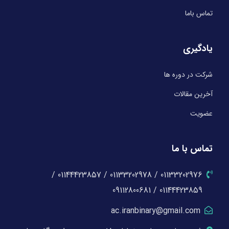
تماس باما
یادگیری
شرکت در دوره ها
آخرین مقالات
عضویت
تماس با ما
01133202976 / 01133202978 / 01144423857 /
01144423859 / 09112800681
ac.iranbinary@gmail.com