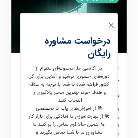
درخواست مشاوره
رایگان
در آکادمی ما، مجموعه‌ای متنوع از
9 نظر
دوره‌های حضوری نوشهر و آنلاین برای کل
آموزش فارکس از صفر تا
کشور فراهم شده تا شما با توجه به علاقه
و هدف خود، بهترین مسیر یادگیری را
صد با پشتیبانی تخصصی
انتخاب کنید.
📚 از آموزش‌های پایه تا تخصصی
این دوره برای
علاقه‌مندان به معامله در بازارهای مالی
🛠 از مهارت‌آموزی تا آمادگی برای بازار کار
بین‌المللی
، از جمله
فارکس
و
کریپتو
، طراحی شده است. در
📞 همین حالا فرم تماس را پر کنید تا
این دوره، مفاهیم
پیشرفته‌ای
مانند
پرایس اکشن
،
تحلیل
مشاوران ما با شما تماس بگیرند و
تکنیکال
و
فاندامنتال
،
مدیریت سرمایه
و
روانشناسی