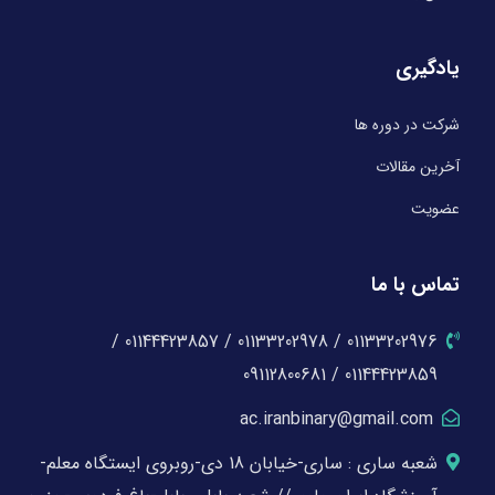
یادگیری
شرکت در دوره ها
آخرین مقالات
عضویت
تماس با ما
01133202976 / 01133202978 / 01144423857 /
01144423859 / 09112800681
ac.iranbinary@gmail.com
شعبه ساری : ساری-خیابان 18 دی-روبروی ایستگاه معلم-