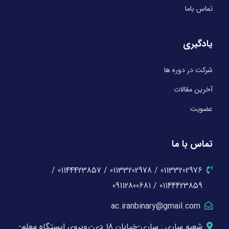
تماس باما
یادگیری
شرکت در دوره ها
آخرین مقالات
عضویت
تماس با ما
01133202976 / 01133202978 / 01144423857 /
01144423859 / 09112800681
ac.iranbinary@gmail.com
شعبه ساری : ساری-خیابان 18 دی-روبروی ایستگاه معلم-