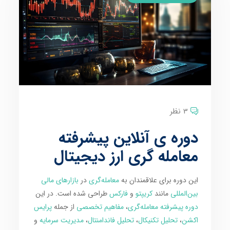
3 نظر
دوره ی آنلاین پیشرفته
معامله گری ارز دیجیتال
این دوره برای علاقمندان به
معامله‌گری
در
بازارهای مالی
بین‌المللی
مانند
کریپتو
و
فارکس
طراحی شده است. در این
دوره پیشرفته معامله‌گری
،
مفاهیم تخصصی
از جمله
پرایس
اکشن
،
تحلیل تکنیکال
،
تحلیل فاندامنتال
،
مدیریت سرمایه
و