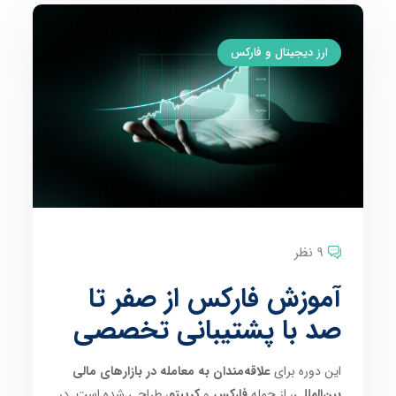
ارز دیجیتال و فارکس
9 نظر
آموزش فارکس از صفر تا
صد با پشتیبانی تخصصی
این دوره برای
علاقه‌مندان به معامله در بازارهای مالی
بین‌المللی
، از جمله
فارکس
و
کریپتو
، طراحی شده است. در