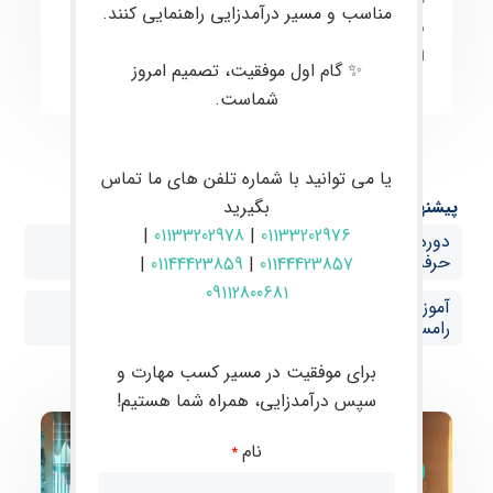
مناسب و مسیر درآمدزایی راهنمایی کنند.
معامله‌گران
به سطح حرفه‌ای و توانمندسازی آن‌ها برای
انجام
معاملات موفق
و
سودآور
در بازارهای مالی است.
✨ گام اول موفقیت، تصمیم امروز
شماست.
یا می توانید با شماره تلفن های ما تماس
بگیرید
پیشنهاد ها:
|
01133202978
|
01133202976
دوره حضوری فارکس در بابل آموزش صفر تا صد ترید
حرفه‌ای با پشتیبانی VIP در رامسر
|
01144423859
|
01144423857
09112800681
آموزش فارکس از صفر تا صد با پشتیبانی تخصصی در
رامسر
برای موفقیت در مسیر کسب مهارت و
سپس درآمدزایی، همراه شما هستیم!
نام
*
مقالات