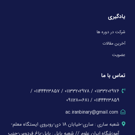
یادگیری
شرکت در دوره ها
آخرین مقالات
عضویت
تماس با ما
01133202976 / 01133202978 / 01144423857 /
01144423859 / 09112800681
ac.iranbinary@gmail.com
شعبه ساری : ساری-خیابان 18 دی-روبروی ایستگاه معلم-
آموزشگاه ایران علوم // شعبه بابل : بابل-باغ فردوس-جنب