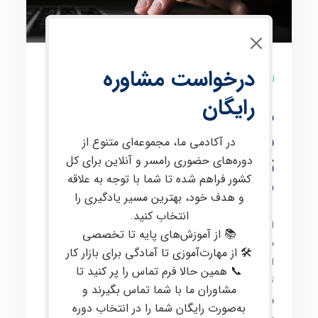
درخواست مشاوره
10 نظر
رایگان
دوره حضوری فارکس در
بابل آموزش صفر تا صد
در آکادمی ما، مجموعه‌ای متنوع از
ترید حرفه‌ای با پشتیبانی
دوره‌های حضوری رامسر و آنلاین برای کل
کشور فراهم شده تا شما با توجه به علاقه
VIP
و هدف خود، بهترین مسیر یادگیری را
انتخاب کنید.
این دوره برای علاقه‌مندان به معامله در
بازارهای مالی
📚 از آموزش‌های پایه تا تخصصی
بین‌المللی
، از جمله
فارکس
و
کریپتو
، طراحی شده است. در
🛠 از مهارت‌آموزی تا آمادگی برای بازار کار
این دوره، مفاهیم پیشرفته‌ای مانند
پرایس اکشن
،
تحلیل
📞 همین حالا فرم تماس را پر کنید تا
تکنیکال
و
تحلیل فاندامنتال
،
مدیریت سرمایه
و
مشاوران ما با شما تماس بگیرند و
روانشناسی معاملات
به‌صورت کاربردی آموزش داده
به‌صورت رایگان شما را در انتخاب دوره
می‌شود. هدف اصلی این
دوره آموزشی
، ارتقای مهارت