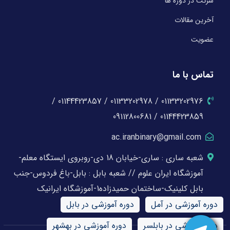
شرکت در دوره ها
آخرین مقالات
عضویت
تماس با ما
01133202976 / 01133202978 / 01144423857 /
01144423859 / 09112800681
ac.iranbinary@gmail.com
شعبه ساری : ساری-خیابان 18 دی-روبروی ایستگاه معلم-
آموزشگاه ایران علوم // شعبه بابل : بابل-باغ فردوس-جنب
بابل کلینیک-ساختمان حمیدزاده1-آموزشگاه ایرانیک
دوره آموزشی در آمل
دوره آموزشی در بابل
دوره آموزشی در بابلسر
دوره آموزشی در بهشهر