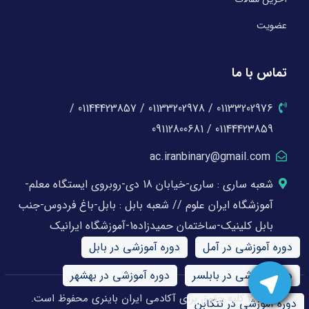
عضویت
تماس با ما
01133202976 / 01133202978 / 01144423857 /
01144423859 / 09112800681
ac.iranbinary@gmail.com
شعبه ساری : ساری-خیابان 18 دی-روبروی ایستگاه معلم-
آموزشگاه ایران علوم // شعبه بابل : بابل-باغ فردوس-جنب
بابل کلینیک-ساختمان حمیدزاده1-آموزشگاه ایرانیک
دوره آموزشی در آمل
دوره آموزشی در بابل
دوره آموزشی در بابلسر
دوره آموزشی در بهشهر
© 2026 کلیه حقوق برای آکادمی ایران باینری محفوظ است.
دوره آموزشی در تنکابن