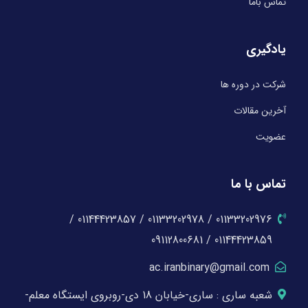
تماس باما
یادگیری
شرکت در دوره ها
آخرین مقالات
عضویت
تماس با ما
01133202976 / 01133202978 / 01144423857 /
01144423859 / 09112800681
ac.iranbinary@gmail.com
شعبه ساری : ساری-خیابان 18 دی-روبروی ایستگاه معلم-