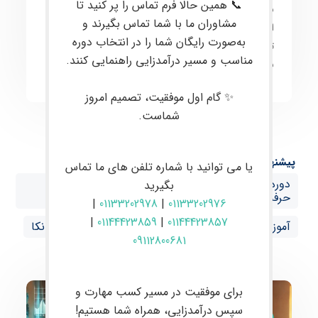
📞 همین حالا فرم تماس را پر کنید تا
معاملات
به صورت
کاربردی
آموزش داده می‌شود. هدف
مشاوران ما با شما تماس بگیرند و
اصلی،
ارتقای مهارت معامله‌گران به سطح حرفه‌ای
و
به‌صورت رایگان شما را در انتخاب دوره
توانمندسازی آن‌ها برای انجام
معاملات موفق و سودآور
در
مناسب و مسیر درآمدزایی راهنمایی کنند.
بازارهای مالی است.
✨ گام اول موفقیت، تصمیم امروز
شماست.
پیشنهاد ها:
یا می توانید با شماره تلفن های ما تماس
دوره حضوری فارکس در بابل آموزش صفر تا صد ترید
بگیرید
حرفه‌ای با پشتیبانی VIP در نکا
|
01133202978
|
01133202976
|
01144423859
|
01144423857
آموزش فارکس از صفر تا صد با پشتیبانی تخصصی در نکا
09112800681
برای موفقیت در مسیر کسب مهارت و
سپس درآمدزایی، همراه شما هستیم!