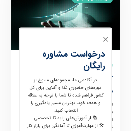
درخواست مشاوره
رایگان
9 نظر
آموزش فارکس از صفر تا
در آکادمی ما، مجموعه‌ای متنوع از
دوره‌های حضوری نکا و آنلاین برای کل
صد با پشتیبانی تخصصی
کشور فراهم شده تا شما با توجه به علاقه
و هدف خود، بهترین مسیر یادگیری را
این دوره برای
علاقه‌مندان به معامله در بازارهای مالی
انتخاب کنید.
بین‌المللی
، از جمله
فارکس
و
کریپتو
، طراحی شده است. در
📚 از آموزش‌های پایه تا تخصصی
این دوره، مفاهیم
پیشرفته‌ای
مانند
پرایس اکشن
،
تحلیل
🛠 از مهارت‌آموزی تا آمادگی برای بازار کار
تکنیکال
و
فاندامنتال
،
مدیریت سرمایه
و
روانشناسی