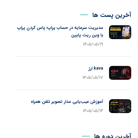
آخرین پست ها
مدیریت سرمایه در حساب پراپ؛ پاس کردن پراپ
با وین ریت پایین
1405/05/19
kava ارز
1405/05/17
آموزش عیب‌یابی مدار تصویر تلفن همراه
1405/05/14
آخرین دوره ها