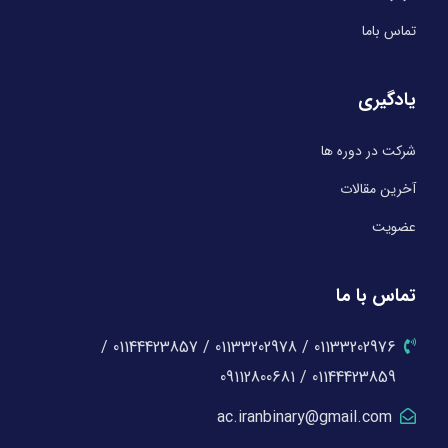
تماس باما
یادگیری
شرکت در دوره ها
آخرین مقالات
عضویت
تماس با ما
01133202976 / 01133202978 / 01144423857 /
01144423859 / 09112800681
ac.iranbinary@gmail.com