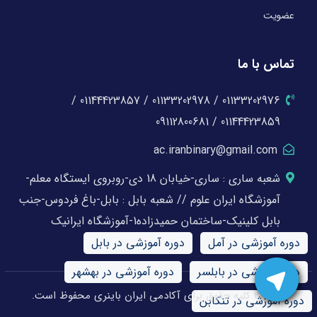
عضویت
تماس با ما
01133202976 / 01133202978 / 01144423857 /
01144423859 / 09112800681
ac.iranbinary@gmail.com
شعبه ساری : ساری-خیابان 18 دی-روبروی ایستگاه معلم-
آموزشگاه ایران علوم // شعبه بابل : بابل-باغ فردوس-جنب
بابل کلینیک-ساختمان حمیدزاده1-آموزشگاه ایرانیک
دوره آموزشی در آمل
دوره آموزشی در بابل
دوره آموزشی در بابلسر
دوره آموزشی در بهشهر
© 2026 کلیه حقوق برای آکادمی ایران باینری محفوظ است.
دوره آموزشی در تنکابن