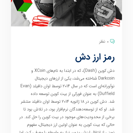
0 نظر
رمز ارز دش
دش کوین (Dash)، که در ابتدا به نام‌های XCoin و
Darkcoin شناخته می‌شد، یکی از ارزهای دیجیتال
نوآورانه‌ای است که در سال 2014 توسط اوان دافیلد (Evan
Duffield) به عنوان فورکی از بیت کوین توسعه داده
شد. دش کوین در 18 ژانویه 2014 توسط اوان دافیلد منتشر
شد. او که از توسعه‌دهندگان نرم‌افزار بود، در تلاش بود تا
برخی از محدودیت‌های موجود در بیت کوین را حل کند. در
حالی که بیت کوین به عنوان اولین ارز دیجیتال، مفهوم
نوینی از انتقال ارزش بدون نیاز به واسطه را معرفی کرد، اما