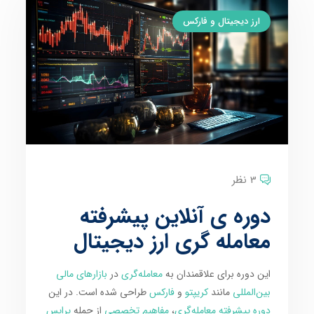
ارز دیجیتال و فارکس
3 نظر
دوره ی آنلاین پیشرفته
معامله گری ارز دیجیتال
این دوره برای علاقمندان به
معامله‌گری
در
بازارهای مالی
بین‌المللی
مانند
کریپتو
و
فارکس
طراحی شده است. در این
دوره پیشرفته معامله‌گری
،
مفاهیم تخصصی
از جمله
پرایس